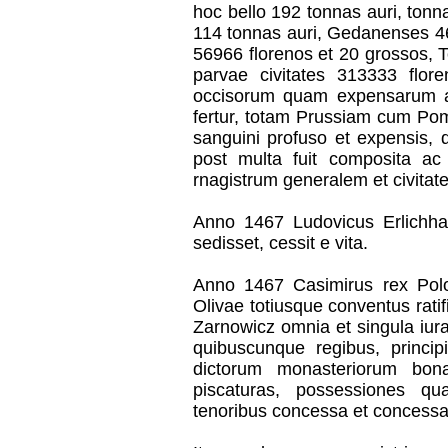
hoc bello 192 tonnas auri, to
114 tonnas auri, Gedanenses 46
56966 florenos et 20 grossos, 
parvae civitates 313333 flo
occisorum quam expensarum a
fertur, totam Prussiam cum Pom
sanguini profuso et expensis, 
post multa fuit composita ac
rnagistrum generalem et civitate
Anno 1467 Ludovicus Erlichh
sedisset, cessit e vita.
Anno 1467 Casimirus rex Polo
Olivae totiusque conventus ratif
Zarnowicz omnia et singula iura
quibuscunque regibus, princip
dictorum monasteriorum bona,
piscaturas, possessiones q
tenoribus concessa et concessa