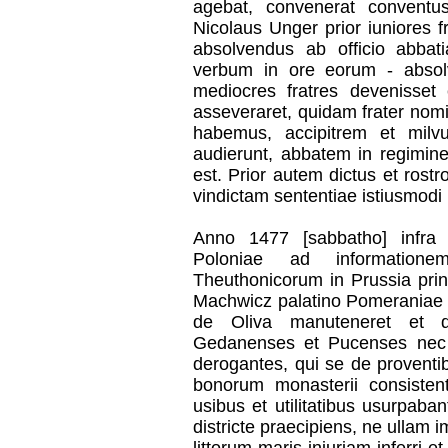
agebat, convenerat conventus
Nicolaus Unger prior iuniores 
absolvendus ab officio abbat
verbum in ore eorum - abso
mediocres fratres devenisset
asseveraret, quidam frater nom
habemus, accipitrem et mil
audierunt, abbatem in regimin
est. Prior autem dictus et rost
vindictam sententiae istiusmodi 
Anno 1477 [sabbatho] infra 
Poloniae ad informationem
Theuthonicorum in Prussia princi
Machwicz palatino Pomeraniae m
de Oliva manuteneret et d
Gedanenses et Pucenses nec n
derogantes, qui se de proventib
bonorum monasterii consistent
usibus et utilitatibus usurpaba
districte praecipiens, ne ullam i