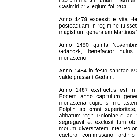
littorum maris iniuriam inferri e
Casimiri privilegium fol. 204.
Anno 1478 excessit e vita He
posteaquam in regimine fuisse
magistrum generalem Martinus 
Anno 1480 quinta Novembris
Gdanczk, benefactor huius 
monasterio.
Anno 1484 in festo sanctae Mar
valde grassari Gedani.
Anno 1487 exstructus est in 
Eodem anno capitulum genera
monasteria cupiens, monasteri
Polplin ab omni superioritate,
abbatum regni Poloniae quacun
segregavit et exclusit tum o
morum diversitatem inter PoIon
caetero commissario ordinis 