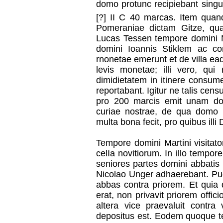
domo protunc recipiebant singu
[?] II C 40 marcas. Item quan
Pomeraniae dictam Gitze, quam
Lucas Tessen tempore domini Ni
domini Ioannis Stiklem ac c
rnonetae emerunt et de villa e
levis monetae; illi vero, qui
dimidietatem in itinere consum
reportabant. Igitur ne talis cen
pro 200 marcis emit unam do
curiae nostrae, de qua domo 
multa bona fecit, pro quibus ill
Tempore domini Martini visitato
celIa novitiorum. In illo tempor
seniores partes domini abbatis Ni
Nicolao Unger adhaerebant. Pug
abbas contra priorem. Et quia
erat, non privavit priorem offici
altera vice praevaluit contra 
depositus est. Eodem quoque t