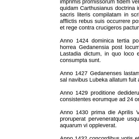
imprimis prornissorum fidem ve
quidam Carthusianus doctrina i
sacris literis compilatam in sc
afflictis rebus suis occurrere po
et rege contra crucigeros pactu
Anno 1424 dominica tertia p
horrea Gedanensia post locum,
Lastadia dictum, in quo loco 
consumpta sunt.
Anno 1427 Gedanenses lastam 
sal navibus Lubeka allatum fuit
Anno 1429 proditione dedideru
consistentes eorumque ad 24 on
Anno 1430 prima die Aprilis Vi
proruperat perveneratque usq
aquarum vi oppleverat.
Anno 1432 concordibus votis e