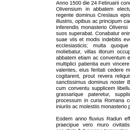
Anno 1500 die 24 Februarii con
Olivensium in abbatem elec
regente dominus Creslaus epis
illustris, opibus ac principum
inferendis monasterio Olivensi 
suos superabat. Conabatur enim 
suae viis et modis indebitis e
ecclesiasticis; multa quoque 
moliebatur, villas illorum occ
abbatem etiam ac conventum eo 
multiplici patientia eum vincere
valentes, eius feritati cedere
cogitarent, prout revera reliq
sanctissimus dominus noster B
cum conventu supplicem libellu
grassarique pateretur, supp
processum in curia Romana c
iniuriis ac molestiis monasterio p
Eodem anno fluvius Radun eff
praecipue vero muro civitat