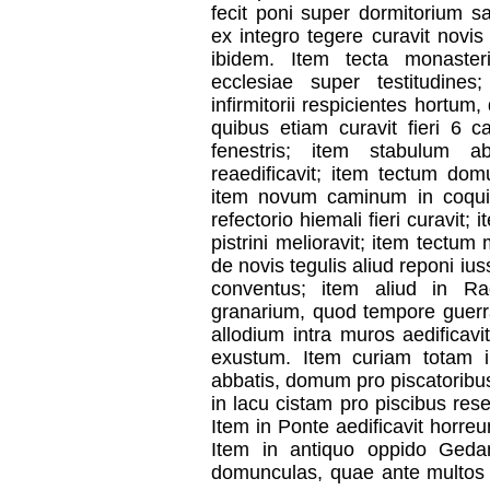
fecit poni super dormitorium 
ex integro tegere curavit novi
ibidem. Item tecta monasterii
ecclesiae super testitudines
infirmitorii respicientes hortum
quibus etiam curavit fieri 6 
fenestris; item stabulum 
reaedificavit; item tectum domu
item novum caminum in coqui
refectorio hiemali fieri curavit;
pistrini melioravit; item tectum
de novis tegulis aliud reponi iu
conventus; item aliud in R
granarium, quod tempore guerra
allodium intra muros aedificav
exustum. Item curiam totam i
abbatis, domum pro piscatoribus
in lacu cistam pro piscibus rese
Item in Ponte aedificavit horre
Item in antiquo oppido Gedani
domunculas, quae ante multos