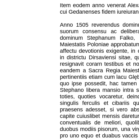
Item eodem anno venerat Ale
cui Gedanenses fidem iureiurando
Anno 1505 reverendus dominu
suorum consensu ac delibera
dominum Stephanum Falko, 
Maiestatis Poloniae approbatum
affectu devotionis exigente, in
in districtu Dirsaviensi sitae,
resignavit corarn testibus et 
eandem a Sacra Regia Maiest
pertinentiis etiam cum lacu Glę
quo ipse possedit, hac tamen 
Stephano libera mansio intra 
toties, quoties vocaretur, de
singulis ferculis et cibariis 
praesens adesset, si vero abs
capite cuiuslibet mensis daretu
conventualis de meliori, quol
duobus modiis pisorum, una virga
pro uno equo et duabus vaccis