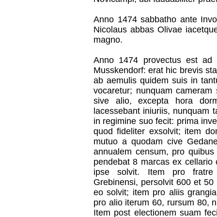
Anno 1474 sabbatho ante Invoc
Nicolaus abbas Olivae iacetqu
magno.
Anno 1474 provectus est ad 
Musskendorf: erat hic brevis stat
ab aemulis quidem suis in tant
vocaretur; nunquam cameram s
sive alio, excepta hora dorm
lacessebant iniuriis, nunquam t
in regimine suo fecit: prima inv
quod fideliter exsolvit; item 
mutuo a quodam cive Gedane
annualem censum, pro quibus 
pendebat 8 marcas ex cellario 
ipse solvit. Item pro fratr
Grebinensi, persolvit 600 et 50
eo solvit; item pro aliis grangi
pro alio iterum 60, rursum 80, n
Item post electionem suam feci