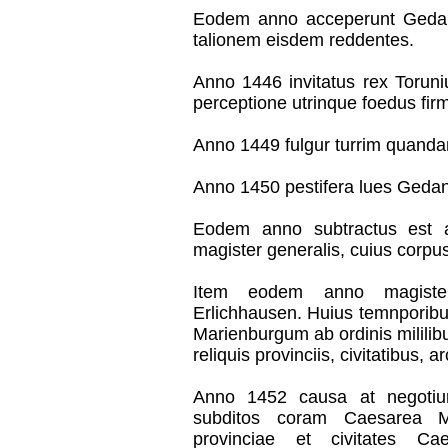
Eodem anno acceperunt Gedan
talionem eisdem reddentes.
Anno 1446 invitatus rex Toruni
perceptione utrinque foedus fir
Anno 1449 fulgur turrim quandam
Anno 1450 pestifera lues Geda
Eodem anno subtractus est 
magister generalis, cuius corpu
Item eodem anno magisteri
Erlichhausen. Huius temnporibus
Marienburgum ab ordinis milili
reliquis provinciis, civitatibus, 
Anno 1452 causa at negotium
subditos coram Caesarea Ma
provinciae et civitates Ca