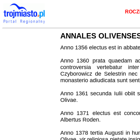
ROCZN
ANNALES OLIVENSE
Anno 1356 electus est in abbat
Anno 1360 prata quaedam ad 
controversia vertebatur in
Czyborowicz de Selestrin ne
monasterio adiudicata sunt sente
Anno 1361 secunda Iulii obii
Olivae.
Anno 1371 electus est concor
Albertus Roden.
Anno 1378 tertia Augusti in hu
Olivae, vir religiosa pietate ins