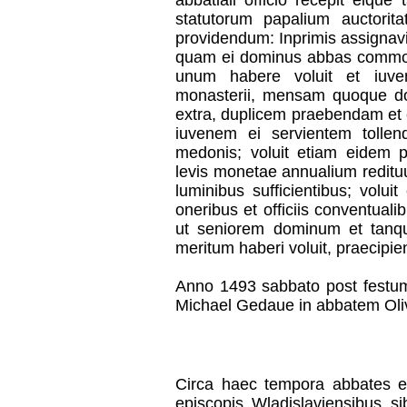
abbatiali officio recepit eiq
statutorum papalium auctoritat
providendum: Inprimis assignav
quam ei dominus abbas commodi
unum habere voluit et iuv
monasterii, mensam quoque do
extra, duplicem praebendam et
iuvenem ei servientem tolle
medonis; voluit etiam eidem p
levis monetae annualium reditu
luminibus sufficientibus; vol
oneribus et officiis conventual
ut seniorem dominum et tan
meritum haberi voluit, praecipi
Anno 1493 sabbato post festum
Michael Gedaue in abbatem Oliva
Circa haec tempora abbates e
episcopis Wladislaviensibus si