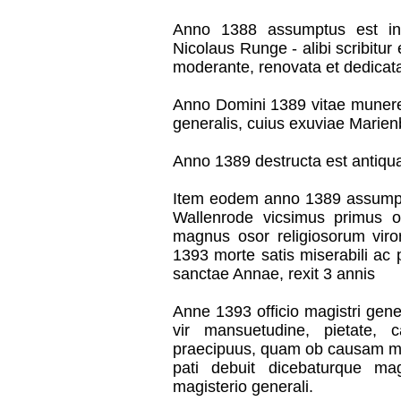
Anno 1388 assumptus est in 
Nicolaus Runge - alibi scribitur
moderante, renovata et dedicata
Anno Domini 1389 vitae munere
generalis, cuius exuviae Marienb
Anno 1389 destructa est antiqua
Item eodem anno 1389 assumpt
Wallenrode vicsimus primus or
magnus osor religiosorum viro
1393 morte satis miserabili ac 
sanctae Annae, rexit 3 annis
Anne 1393 officio magistri gen
vir mansuetudine, pietate, 
praecipuus, quam ob causam mul
pati debuit dicebaturque m
magisterio generali.