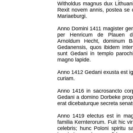
Witholdus magnus dux Lithuania
Rexit novem annis, postea se o
Mariaeburgi.
Anno Domini 1411 magister gene
per Henricum de Plauen d
Arnoldum Hecht, dominum Bar
Gedanensis, quos ibidem interfe
sunt Gedani in templo paroch
magno lapide.
Anno 1412 Gedani exusta est ig
curiam.
Anno 1416 in sacrosancto corpo
Gedani a domino Dorbeke prop
erat dicebaturque secreta senatu
Anno 1419 electus est in ma
familia Kernterorum. Fuit hic vi
celebris; hunc Poloni spiritu 