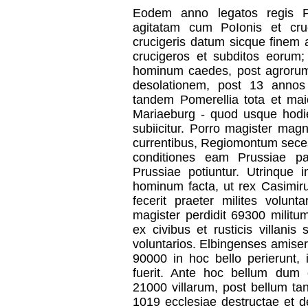
Eodem anno legatos regis P
agitatam cum PoIonis et cru
crucigeris datum sicque finem 
crucigeros et subditos eorum
hominum caedes, post agrorum 
desolationem, post 13 annos
tandem Pomerellia tota et mai
Mariaeburg - quod usque hodie 
subiicitur. Porro magister mag
currentibus, Regiomontum seces
conditiones eam Prussiae pa
Prussiae potiuntur. Utrinque 
hominum facta, ut rex Casimiru
fecerit praeter milites volunt
magister perdidit 69300 militu
ex civibus et rusticis villanis
voluntarios. Elbingenses amiserun
90000 in hoc bello perierunt
fuerit. Ante hoc bellum dum c
21000 villarum, post bellum t
1019 ecclesiae destructae et d