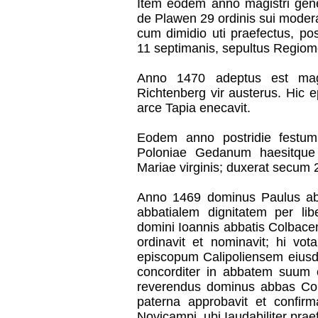
Item eodem anno magistri gener
de Plawen 29 ordinis sui modera
cum dimidio uti praefectus, po
11 septimanis, sepultus Regiom
Anno 1470 adeptus est magis
Richtenberg vir austerus. Hi
arce Tapia enecavit.
Eodem anno postridie festum 
Poloniae Gedanum haesitque 
Mariae virginis; duxerat secum 
Anno 1469 dominus Paulus abba
abbatialem dignitatem per li
domini Ioannis abbatis Colbacens
ordinavit et nominavit; hi v
episcopum Calipoliensem eiusd
concorditer in abbatem suum 
reverendus dominus abbas Colba
paterna approbavit et confir
Novicampi, ubi Iaudabiliter praef