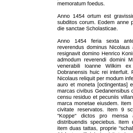
memoratum foedus.
Anno 1454 ortum est gravissi
subditos corum. Eodem anne pr
die sanctae Scholasticae.
Anno 1454 feria sexta ant
reverendus dominus Nicolaus a
resignavit domino Henrico Konin
admodum reverendi domini Ma
venerabili Ioanne Wilkim ex
Dobranensis huic rei interfuit
Nicolaus reliquit per modum inf
auro et moneta [octingentas] 
marcas civibus Gedanensibus co
censu residuo et pecuniis vill
marca monetae eiusdem. Item 60
civitate reservatos. Item 9 s
"Koppe" dictos pro mensa 
distribuendis speciebus. Item
item duas tattas, proprie "schal