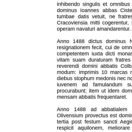
inhibendo singulis et omnibu
dominus Ioannes abbas Ciste
tumbae datis vetuit, ne fratr
Cracoviensia mitti cogerentur,
operam navaturi amandarentur.
Anno 1488 dictus dominus Nic
resignationem fecit, cui de om
competentem iuxta dicti monast
vitam suam duraturam fratre
reverendi domini abbatis Colba
modum: imprimis 10 marcas mo
diebus stophum medonis nec non
iuvenem ad famulandum sub
procurabunt; item ut idem dom
mensam abbatis frequentaret.
Anno 1488 ad abbatialem d
Olivensium provectus est domin
tertia post festum sancti Aegi
respicit aquilonem, meliorare