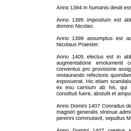
Anno 1394 in humanis desiit e
Anno 1395 impositum est abb
domino Nicolao.
Anno 1399 assumptus est ad 
Nicolaus Praester.
Anno 1405 electus est in ab
augmentatione emolumenti co
conventus pro provisione assi
restaurando refectorio quond
exposuerat. Hic etiam scandalu
ex esu carnium ab his, qui i
constituti fuere, abstulit et ampu
Anno Domini 1407 Conradus de 
magistri generalis strenue admi
perenni commutavit, sepultus M
Anno Domini 1407 creatus e