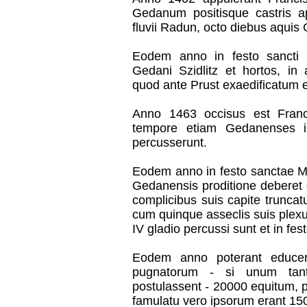
Gedanum positisque castris a
fluvii Radun, octo diebus aquis
Eodem anno in festo sancti 
Gedani Szidlitz et hortos, i
quod ante Prust exaedificatum e
Anno 1463 occisus est Fran
tempore etiam Gedanenses il
percusserunt.
Eodem anno in festo sanctae Ma
Gedanensis proditione deberet
complicibus suis capite truncat
cum quinque asseclis suis plexu
IV gladio percussi sunt et in fes
Eodem anno poterant educer
pugnatorum - si unum tan
postulassent - 20000 equitum, p
famulatu vero ipsorum erant 15