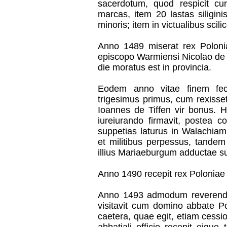
sacerdotum, quod respicit cu
marcas, item 20 lastas siligini
minoris; item in victualibus scilic
Anno 1489 miserat rex Polon
episcopo Warmiensi Nicolao de 
die moratus est in provincia.
Eodem anno vitae finem feci
trigesimus primus, cum rexisse
Ioannes de Tiffen vir bonus. Hi
iureiurando firmavit, postea c
suppetias laturus in Walachiam
et militibus perpessus, tandem
illius Mariaeburgum adductae s
Anno 1490 recepit rex Poloniae 
Anno 1493 admodum reverendu
visitavit cum domino abbate Po
caetera, quae egit, etiam cess