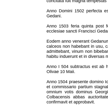
concitata fuit magna tempestas i
Anno Domini 1502 perfecta est
Gedani.
Anno 1503 feria quinta post fe
ecclesiae sancti Francisci Geda
Eodem anno venerant Gedanum se
calceos non habebant in usu, c
admittebant, vinum non bibeban
habitu induerunt et in diversas 
Anno I 504 subtractus est ab
Olivae 10 Maii.
Anno 1504 praesente domino Ioa
et commissario partium stagna
omnium votis dominus Georgi
Colbacensis abbas auctoritat
confirmavit et approbavit.