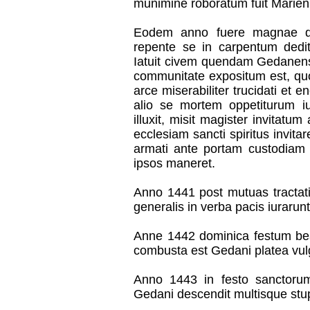
munimine roboratum fuit Marien
Eodem anno fuere magnae dis
repente se in carpentum dedi
Iatuit civem quendam Gedanens
communitate expositum est, 
arce miserabiliter trucidati et e
alio se mortem oppetiturum iur
illuxit, misit magister invitat
ecclesiam sancti spiritus invit
armati ante portam custodiam a
ipsos maneret.
Anno 1441 post mutuas tractati
generalis in verba pacis iurarunt
Anne 1442 dominica festum be
combusta est Gedani platea vul
Anno 1443 in festo sanctorum
Gedani descendit multisque stup