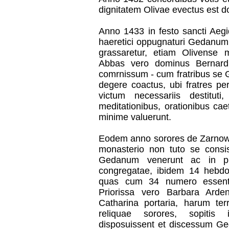
dignitatem Olivae evectus est 
Anno 1433 in festo sancti Aegi
haeretici oppugnaturi Gedanum,
grassaretur, etiam Olivense 
Abbas vero dominus Bernard
comrnissum - cum fratribus se 
degere coactus, ubi fratres per
victum necessariis destituti,
meditationibus, orationibus caete
minime valuerunt.
Eodem anno sorores de Zarnowi
monasterio non tuto se consis
Gedanum venerunt ac in pl
congregatae, ibidem 14 hebdoma
quas cum 34 numero essent
Priorissa vero Barbara Arde
Catharina portaria, harum ter
reliquae sorores, sopitis 
disposuissent et discessum G