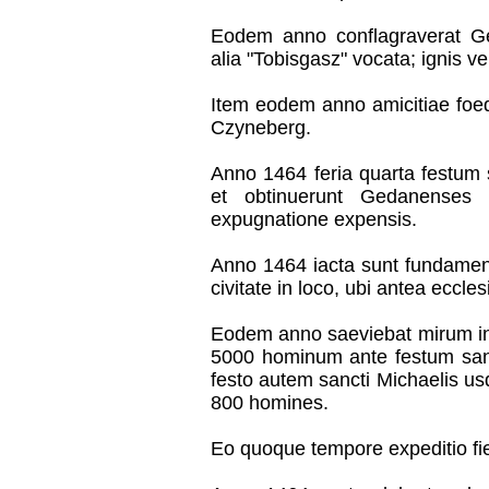
Eodem anno conflagraverat Ged
alia "Tobisgasz" vocata; ignis ve
Item eodem anno amicitiae foed
Czyneberg.
Anno 1464 feria quarta festum 
et obtinuerunt Gedanenses
expugnatione expensis.
Anno 1464 iacta sunt fundament
civitate in loco, ubi antea eccle
Eodem anno saeviebat mirum in
5000 hominum ante festum san
festo autem sancti Michaelis u
800 homines.
Eo quoque tempore expeditio fi