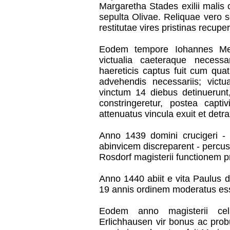
Margaretha Stades exilii malis 
sepulta Olivae. Reliquae vero so
restitutae vires pristinas recupe
Eodem tempore Iohannes Mel
victualia caeteraque necess
haereticis captus fuit cum qua
advehendis necessariis; victu
vinctum 14 diebus detinuerunt,
constringeretur, postea captiv
attenuatus vincula exuit et detra
Anno 1439 domini crucigeri - c
abinvicem discreparent - percus
Rosdorf magisterii functionem p
Anno 1440 abiit e vita Paulus 
19 annis ordinem moderatus ess
Eodem anno magisterii ce
Erlichhausen vir bonus ac prob