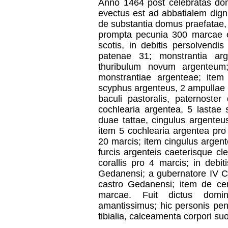
Anno 1464 post celebratas domi
evectus est ad abbatialem dign
de substantia domus praefatae, 
prompta pecunia 300 marcae 
scotis, in debitis persolvendi
patenae 31; monstrantia arg
thuribulum novum argenteum
monstrantiae argenteae; ite
scyphus argenteus, 2 ampullae 
baculi pastoralis, paternoster
cochlearia argentea, 5 lastae s
duae tattae, cingulus argenteu
item 5 cochlearia argentea pro 
20 marcis; item cingulus argen
furcis argenteis caeterisque cl
corallis pro 4 marcis; in debi
Gedanensi; a gubernatore IV 
castro Gedanensi; item de cen
marcae. Fuit dictus domi
amantissimus; hic personis penu
tibialia, calceamenta corpori su