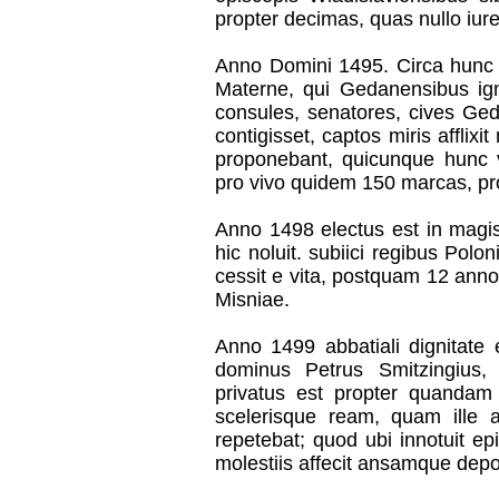
propter decimas, quas nullo iur
Anno Domini 1495. Circa hunc 
Materne, qui Gedanensibus igni,
consules, senatores, cives Ged
contigisset, captos miris affli
proponebant, quicunque hunc
pro vivo quidem 150 marcas, pr
Anno 1498 electus est in magi
hic noluit. subiici regibus Pol
cessit e vita, postquam 12 ann
Misniae.
Anno 1499 abbatiali dignitate 
dominus Petrus Smitzingius, 
privatus est propter quanda
scelerisque ream, quam ille 
repetebat; quod ubi innotuit e
molestiis affecit ansamque depos