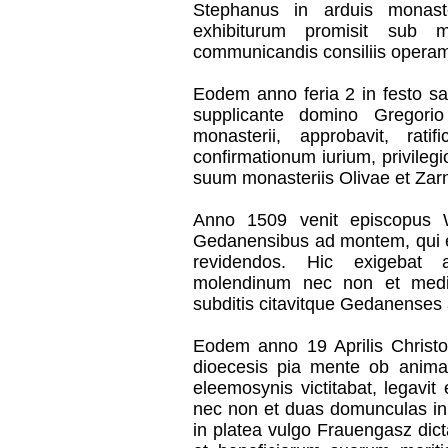
Stephanus in arduis monaste
exhibiturum promisit sub 
communicandis consiliis opera
Eodem anno feria 2 in festo san
supplicante domino Gregorio
monasterii, approbavit, ratifi
confirmationum iurium, privile
suum monasteriis Olivae et Za
Anno 1509 venit episcopus W
Gedanensibus ad montem, qui est
revidendos. Hic exigebat 
molendinum nec non et medie
subditis citavitque Gedanenses 
Eodem anno 19 Aprilis Christ
dioecesis pia mente ob anim
eleemosynis victitabat, legavi
nec non et duas domunculas in
in platea vulgo Frauengasz dicta