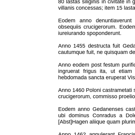
80 lastas siliginis in civitate i
villanis concessas; item 15 lastas
Eodem anno denuntiaverunt ci
obsequiis crucigerorum. Eodem 
iureiurando spoponderunt.
Anno 1455 destructa fuit Gedan
cautumque fuit, ne quisquam de 
Anno eodem post festum purific
ingruerat frigus ita, ut eti
hebdomada sancta eruperat Vist
Anno 1460 Poloni castrametati sun
crucigerorum, commisso proelio
Eodem anno Gedanenses castr
ubi dominus Conradus a Dole
[Abst]Hagen aliique quam plurimi
Anno 1462 appulerant Franc