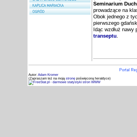
Seminarium Duc
prowadzące na kla
Obok jednego z ty
pierwszego gdańsk
Idąc wzdłuż nawy 
transeptu
.
Autor:
Adam Kromer
(Zapraszam też na moją
stronę
poświęconą heraldyce)