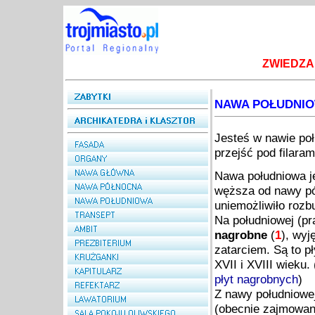
ZWIEDZA
NAWA POŁUDNI
Jesteś w nawie poł
przejść pod filara
Nawa południowa je
węższa od nawy pół
uniemożliwiło roz
Na południowej (p
nagrobne
(
1
), wyj
zatarciem. Są to p
XVII i XVIII wieku.
płyt nagrobnych
)
Z nawy południowe
(obecnie zajmowa