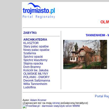
OLI
ZABYTKI:
TANNENHEIM - 
ARCHIKATEDRA
KLASZTOR
Stary pałac opatów
Nowy pałac opatów
Szafarnia
Spichrz opacki
Spichrz klasztorny
Stajnia opacka
Dom Bramny
Kościół św. Jakuba
OLIWSKIE MŁYNY
POLANKI - DWORY
Dworek Saltzmanna
Willa Tannenheim
Ludolfina
Autor:
Adam Kromer
(Zapraszam też na moją
stronę
poświęconą heraldyce)