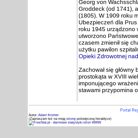
Georg von Wachsschläg
Groddeck (od 1741), 
(1805). W 1909 roku 
Ubezpieczeń dla Prus 
roku 1945 urządzono we
utworzono Państwowe 
czasem zmienił się ch
użytku pawilon szpita
Opieki Zdrowotnej nad
Zachował się główny 
prostokąta w XVIII wi
imponującego wrażenia
stawami przypomina 
Autor:
Adam Kromer
(Zapraszam też na moją
stronę
poświęconą heraldyce)