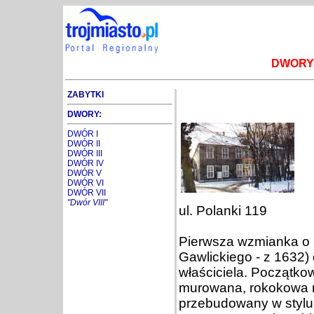
DWORY
ZABYTKI
DWORY:
DWÓR I
DWÓR II
DWÓR III
DWÓR IV
DWÓR V
DWÓR VI
DWÓR VII
"Dwór VIII"
ul. Polanki 119
Pierwsza wzmianka o p
Gawlickiego - z 1632)
właściciela. Początko
murowana, rokokowa r
przebudowany w stylu 