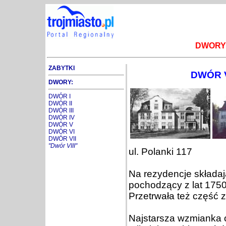
DWORY
ZABYTKI
DWÓR V
DWORY:
DWÓR I
DWÓR II
DWÓR III
DWÓR IV
DWÓR V
DWÓR VI
DWÓR VII
"Dwór VIII"
ul. Polanki 117
Na rezydencje składaj
pochodzący z lat 1750
Przetrwała też część 
Najstarsza wzmianka o