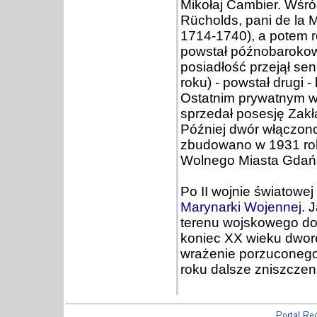
Mikołaj Cambier. Wśród
Rücholds, pani de la M
1714-1740), a potem r
powstał późnobarokowy
posiadłość przejął sen
roku) - powstał drugi 
Ostatnim prywatnym w
sprzedał posesję Zak
Później dwór włączono
zbudowano w 1931 rok
Wolnego Miasta Gdańsk
Po II wojnie światowej
Marynarki Wojennej
. 
terenu wojskowego dos
koniec XX wieku dwore
wrażenie porzuconego.
roku dalsze zniszczeni