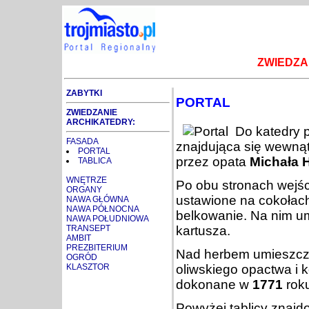
ZWIEDZA
ZABYTKI
PORTAL
ZWIEDZANIE
ARCHIKATEDRY:
Do katedry 
FASADA
znajdująca się wewną
PORTAL
przez opata
Michała 
TABLICA
WNĘTRZE
Po obu stronach wejśc
ORGANY
ustawione na cokołach
NAWA GŁÓWNA
NAWA PÓŁNOCNA
belkowanie. Na nim u
NAWA POŁUDNIOWA
TRANSEPT
kartusza.
AMBIT
PREZBITERIUM
Nad herbem umieszc
OGRÓD
KLASZTOR
oliwskiego opactwa i k
dokonane w
1771
roku
Powyżej tablicy znajdo