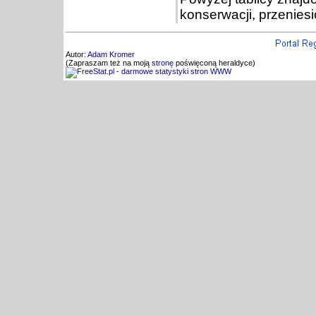
konserwacji, przenies
Autor:
Adam Kromer
(Zapraszam też na moją
stronę
poświęconą heraldyce)